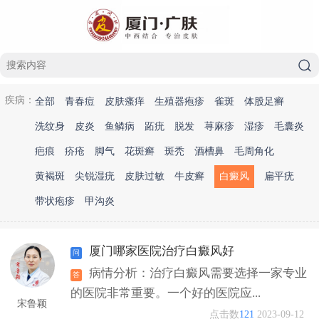
疾病：
全部
青春痘
皮肤瘙痒
生殖器疱疹
雀斑
体股足癣
洗纹身
皮炎
鱼鳞病
跖疣
脱发
荨麻疹
湿疹
毛囊炎
疤痕
疥疮
脚气
花斑癣
斑秃
酒槽鼻
毛周角化
黄褐斑
尖锐湿疣
皮肤过敏
牛皮癣
白癜风
扁平疣
带状疱疹
甲沟炎
厦门哪家医院治疗白癜风好
病情分析：治疗白癜风需要选择一家专业
的医院非常重要。一个好的医院应...
宋鲁颖
点击数
121
2023-09-12