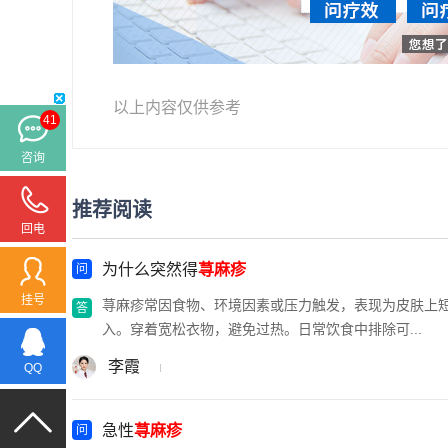
以上内容仅供参考
41
咨询
推荐阅读
回电
为什么突然得
荨麻疹
挂号
荨麻疹常因食物、环境因素或压力触发，表现为皮肤上
入。穿着宽松衣物，避免过热。日常饮食中排除可...
李霞
QQ
急性
荨麻疹