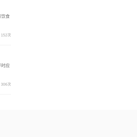
意饮食
152次
平时应
306次